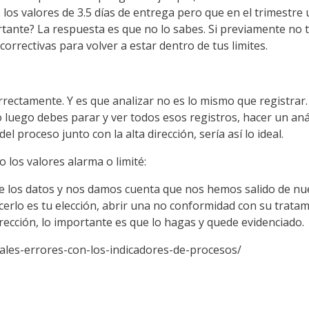
los valores de 3.5
días
de entrega pero que en el trimestre 
tante?
La respuesta es que no lo sabes. Si previamente no t
correctivas para volver a estar dentro de tus
limites
.
rectamente. Y es que analizar no es lo mismo que registrar
o luego debes parar y ver todos esos registros, hacer un
aná
del proceso junto con la alta
dirección
,
sería
así
lo ideal.
o los valores alarma o
limité
:
e los datos y nos damos cuenta que nos hemos salido de nu
erlo es tu
elección
, abrir una no conformidad con su tratam
rección
,
lo
importante es que lo hagas y quede evidenciado.
pales-errores-con-los-indicadores-de-procesos
/