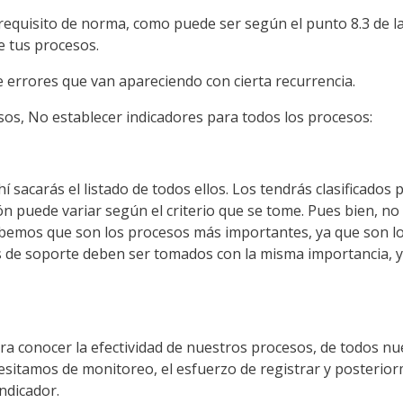
 requisito de norma, como puede ser
según
el punto 8.3 de 
e tus procesos.
e errores que van apareciendo con cierta recurrencia.
sos, No establecer indicadores para todos los procesos:
hí
sacarás
el listado de todos ellos. Los
tendrás
clasificados 
ión
puede variar
según
el criterio que se tome. Pues bien, no 
sabemos que son los procesos
más
importantes, ya que son l
sos de soporte deben ser tomados con la misma importancia, 
ra conocer la efectividad de nuestros procesos, de todos n
cesitamos de
monitoreo
, el esfuerzo de registrar y posterio
ndicador.