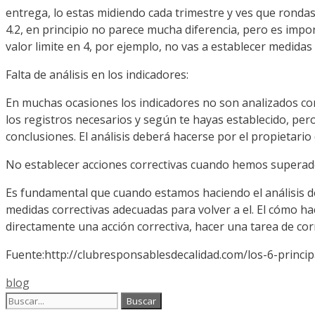
entrega, lo
estas
midiendo cada trimestre y ves que rondas 
4.2, en principio no parece mucha diferencia, pero es
impor
valor
limite
en 4, por ejemplo, no vas a establecer medidas 
Falta de
análisis
en los indicadores:
En muchas ocasiones los indicadores no son analizados cor
los registros necesarios y
según
te hayas establecido, per
conclusiones. El
análisis
deberá
hacerse por el propietario 
No establecer acciones correctivas cuando hemos superad
Es fundamental que cuando estamos haciendo el
análisis
d
medidas correctivas adecuadas para volver a
el
. El
cómo
hac
directamente una
acción
correctiva, hacer una tarea de
cor
Fuente:
http
://
clubresponsablesdecalidad
.
com
/
los-6-princi
Categorías
blog
Buscar: