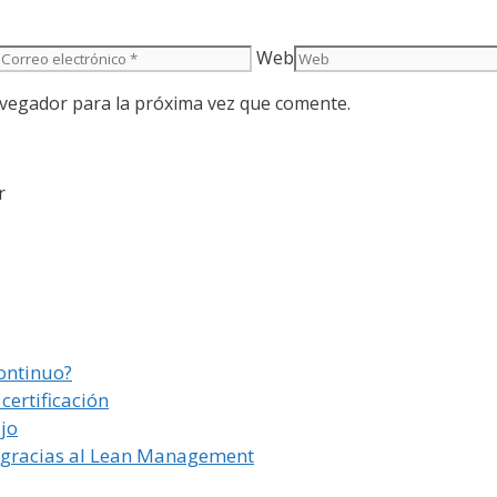
Web
avegador para la próxima vez que comente.
r
ontinuo?
ertificación
jo
n gracias al Lean Management