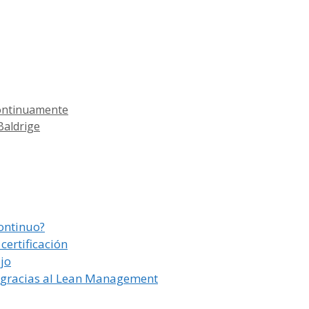
continuamente
Baldrige
ontinuo?
ertificación
jo
n gracias al Lean Management