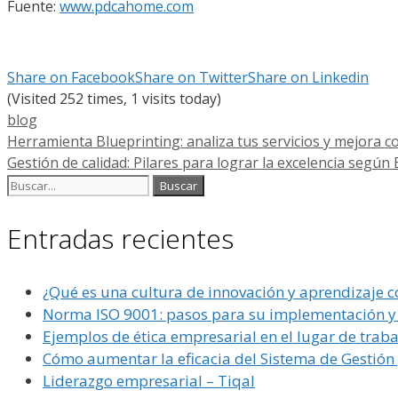
Fuente:
www.pdcahome.com
Share on Facebook
Share on Twitter
Share on Linkedin
(Visited 252 times, 1 visits today)
Categorías
blog
Herramienta Blueprinting: analiza tus servicios y mejora 
Gestión de calidad: Pilares para lograr la excelencia según 
Buscar:
Entradas recientes
¿Qué es una cultura de innovación y aprendizaje c
Norma ISO 9001: pasos para su implementación y c
Ejemplos de ética empresarial en el lugar de traba
Cómo aumentar la eficacia del Sistema de Gestió
Liderazgo empresarial – Tiqal